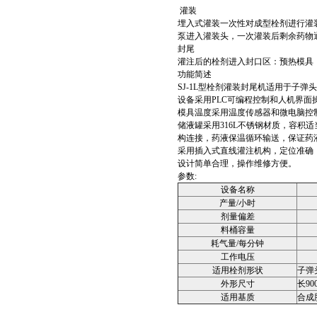
灌装
埋入式灌装一次性对成型栓剂进行灌
泵进入灌装头，一次灌装后剩余药物
封尾
灌注后的栓剂进入封口区：预热模具
功能简述
SJ-1L型栓剂灌装封尾机适用于子
设备采用PLC可编程控制和人机界
模具温度采用温度传感器和微电脑控
储液罐采用316L不锈钢材质，容
构连接，药液保温循环输送，保证药
采用插入式直线灌注机构，定位准确，不
设计简单合理，操作维修方便。
参数:
设备名称
产量/小时
剂量偏差
料桶容量
耗气量/每分钟
工作电压
适用栓剂形状
子弹
外形尺寸
长90
适用基质
合成