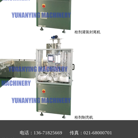
栓剂灌装封尾机
栓剂制壳机
电话：136-71825669 传真：021-68000701